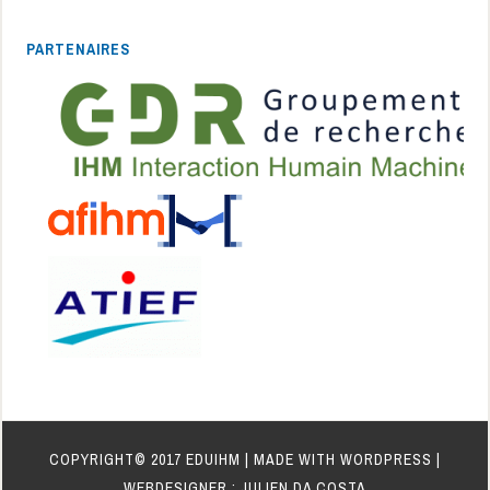
PARTENAIRES
COPYRIGHT© 2017 EDUIHM | MADE WITH WORDPRESS |
WEBDESIGNER : JULIEN DA COSTA