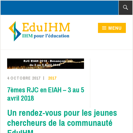
Accéder
Recher
au
contenu
MENU
principal
Activités
4 OCTOBRE 2017
2017
7èmes RJC en EIAH – 3 au 5
avril 2018
Un rendez-vous pour les jeunes
chercheurs de la communauté
EduIHM